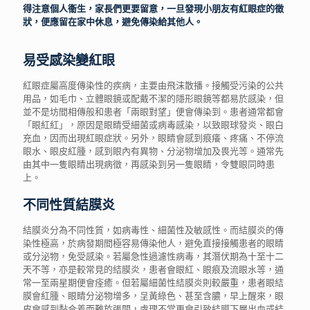
得注意個人衞生，家長們更要留意，一旦發現小朋友有紅眼症的徵
狀，便應留在家中休息，避免傳染給其他人。
易受感染變紅眼
紅眼症屬高度傳染性的疾病，主要由飛沫散播。接觸受污染的公共
用品，如毛巾、立體眼鏡或配戴不潔的隱形眼鏡等都易於感染，但
並不是坊間相傳般和患者「兩眼對望」便會傳染到。患者通常都會
「眼紅紅」，原因是眼睛受細菌或病毒感染，以致眼球發炎、眼白
充血，因而出現紅眼症狀。另外，眼睛會感到痕癢、疼痛、不停流
眼水、眼皮紅腫，感到眼內有異物、分泌物增加及畏光等。通常先
由其中一隻眼睛出現病徵，再感染到另一隻眼睛，令雙眼同時患
上。
不同性質結膜炎
結膜炎分為不同性質，如病毒性、細菌性及敏感性。而結膜炎的傳
染性極高，於病發期間極容易傳染他人，避免直接接觸患者的眼睛
或分泌物，免受感染。若屬急性過濾性病毒，其潛伏期為十至十二
天不等，亦是較常見的結膜炎，患者會眼紅、眼痕及流眼水等，通
常一至兩星期便會痊癒。但若屬細菌性結膜炎則較嚴重，患者眼結
膜會紅腫、眼睛分泌物增多，呈黃綠色、甚至含膿，早上醒來，眼
皮會感到黏合着而難於張開，處理不當更會引致結膜下層出血或結