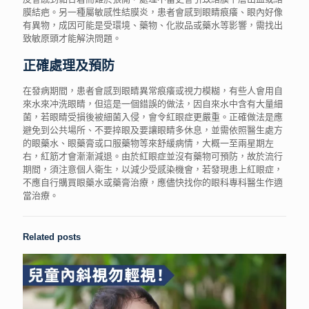
膜結疤。另一種屬敏感性結膜炎，患者會感到眼睛痕癢、眼內好像
有異物，成因可能是受環境、藥物、化妝品或藥水等影響，需找出
致敏原頭才能解決問題。
正確處理及預防
在發病期間，患者會感到眼睛異常痕癢或視力模糊，有些人會用自
來水來冲洗眼睛，但這是一個錯誤的做法，因自來水中含有大量細
菌，若眼睛受損後被細菌入侵，會令紅眼症更嚴重。正確做法是應
避免到公共場所、不要捽眼及要讓眼睛多休息，並需依照醫生處方
的眼藥水、眼藥膏或口服藥物等來舒緩病情，大概一至兩星期左
右，紅筋才會漸漸減退。由於紅眼症並沒有藥物可預防，故於流行
期間，須注意個人衛生，以減少受感染機會，若發現患上紅眼症，
不應自行購買眼藥水或藥膏治療，應儘快找你的眼科專科醫生作適
當治療。
Related posts