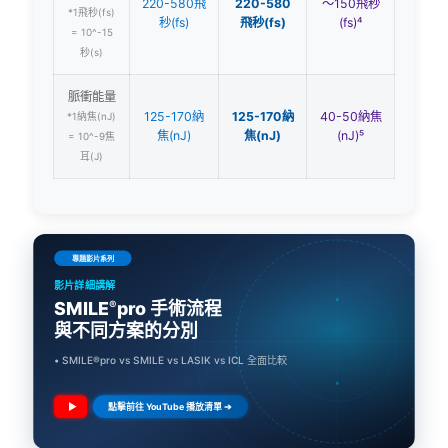
125-170納
125-170納
40-50納焦
*1納焦(nJ)
焦(nJ)
焦(nJ)
(nJ)⁵
= 10^-9焦
耳(J)
專題影片系列
影片詳細講解
SMILE
pro 手術流程
®
與不同方案的分別
• SMILE®pro vs SMILE vs LASIK vs ICL 全面比較
點擊前往 YouTube 播放清單 ➔
──────────
不同影片詳細講解SMILE®pro與SMILE的差別，另外還會深入講
解SMILE®pro手術流程和SMILE®pro術後康復跟做SMILE®pro