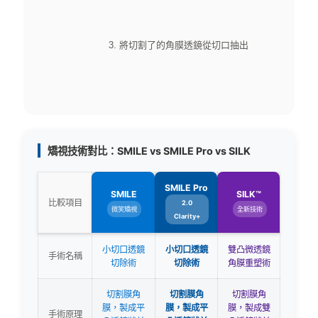
3. 將切割了的角膜透鏡從切口抽出
矯視技術對比：SMILE vs SMILE Pro vs SILK
SMILE Pro
SMILE
SILK™
比較項目
2.0
微笑矯視
全新技術
Clarity+
小切口透鏡
小切口透鏡
雙凸微透鏡
手術名稱
切除術
切除術
角膜重塑術
切割膜角
切割膜角
切割膜角
膜，製成平
膜，製成平
膜，製成雙
手術原理
凸透鏡狀並
凸透鏡狀並
凸透鏡狀並
取出
取出
取出
近視
近視
近視
≤ 1000
≤
≤ 1200
適合人士
度
1000度
度