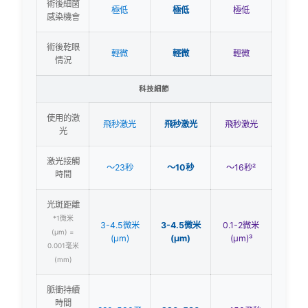
科技細節
使用的激
飛秒激光
飛秒激光
飛秒激光
光
激光接觸
〜23秒
〜10秒
〜16秒²
時間
光斑距離
*1微米
3-4.5微米
3-4.5微米
0.1-2微米
(μm) =
(μm)
(μm)
(μm)³
0.001毫米
(mm)
脈衝持續
時間
220-580飛
220-580
〜150飛秒
*1飛秒(fs)
秒(fs)
飛秒(fs)
(fs)⁴
= 10^-15
秒(s)
脈衝能量