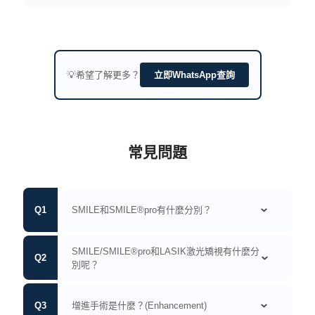
💡希望了解更多？
立即WhatsApp查詢
常見問題
SMILE和SMILE®pro有什麼分別？
SMILE和SMILE®pro手術原理相同，但SMILE®pro雷射頻
SMILE/SMILE®pro和LASIK激光矯視有什麼分
率更快，單眼激光程序只需10秒，對比上一代SMILE微笑矯
別呢？
視需時23秒加快超過一倍，能大大減低患者的焦慮和不安。
SMILE®pro 的雷射定位亦進行了升級，加入視軸及散光軸
SMILE/SMILE®pro微笑矯視及LASIK激光矯視均以激光打
輔助導航功能，減少醫生手動定位的時間，令手術更準確、
增進手術是什麼？(Enhancement)
磨/削除角膜，改變角膜弧度從而矯正視力。 LASIK激光矯
更順暢。
視需先以激光切開角膜做成角膜瓣後，再打磨角膜中層，但
SMILE/SMILE®pro微笑矯視則以激光直接切割角膜中層再
如進行矯視手術後出現度數反彈，我們會按情況為您進行增
Smile/SMILE®pro微笑矯視是否100%治癒近
取出。由於免除了揭開角膜瓣的步驟，SMILE/SMILE®pro
進矯視手術，但這種情況並不常見。
視？
的傷口面積能大大減少80%，傷口癒合情況更理想，康復亦
較快。