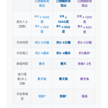
(度數)
散光
散光
散光
≤ 500
≤ 500
≤ 600
度
度
度
手術時間
約3-5分鐘
約3-5分鐘
約3-5分鐘
手術傷口
約2-4毫米
約2-4毫米
約3毫米¹
康復時間
數天
數天
術後1-2天
進行運
動/水上
數天後
數天後
數天後
活動
手術準確
很高*
很高*
極高
度
術後細菌
極低
極低
極低
感染機會
術後乾眼
輕微
輕微
輕微
情況