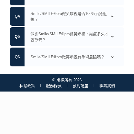
有很多患者以為矯視後一定會達致零度近視，甚比配戴眼鏡
做完Smile/SMILE®pro微笑矯視，霧氣多久才
或隱型眼鏡有更佳的視力。這是錯誤的觀念。
會散去？
矯視成功標準:
情況因人而異，矯視後一般兩星期至一個月內霧氣會散去。
如達到矯視前定立目標度數的＋/－75度之內屬成功; 低於＋/
Smile/SMILE®pro微笑矯視有手術風險嗎？
－75度屬正常視力。
據文獻統計，矯視後3個月度數＋/－100度以內的成功率接
所有手術都帶其風險，相對而言Smile/SMILE®pro矯視手術
近100%；
風險較低。一般常見的情況是:
© 版權所有 2026
其中97%約在＋/－50度
私隱政策
︱
服務條款
︱
預約講座
︱
聯絡我們
若矯視後度數超過＋/－100度，可以進行增進療程
矯正不足 / 過度
(Enhancement)改善。
夜視能力降低
看見鬼影，眩光
乾眼
以上大部分情況都可以通過治療改進，一般都不會構成長遠
影響。如有需要，請向醫生查詢。但矯視並不能改變因近視
而導致的併發症，例如視網膜脫落、青光眼和黃斑點出血
等。