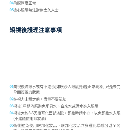
矯視後流眼水或有不適(例如吹沙入眼感覺)是正常現象, 只是未完
全回復視力狀態
在視力未穩定前，盡量不要駕駛
術後1星期內應避免肥皂水、自來水或污水進入眼睛
術後大約3-5天後可化面部淡妝，卸妝時請小心，以免卸妝水入眼
(不建議使用卸妝油)
術後避免使用眼部化妝品，眼部化妝品含多種化學成分甚至閃
粉，矯視兩星期後可使用眼部化妝品
術後避免使用香水或噴髮膠，以免造成刺激
服務特色