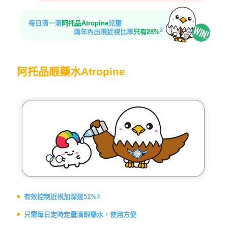
每日滴一滴
阿托品Atropine
兒童
2
兩年內出現近視比率
只有28%
阿托品眼藥水
阿托品眼藥水Atropine
Atropine
有效控制近視加深達51%
3
只需每日定時定量滴眼藥水，
使用方便
使用於近視控制一般為低濃度
的0.01%及 0.05%，副作用輕
微
少數兒童可能出現畏光或視力
有效控制近視加深達51%
3
模糊等不良反應
只需每日定時定量滴眼藥水，使用方便
不能矯正視力，需搭配框架眼
鏡使用