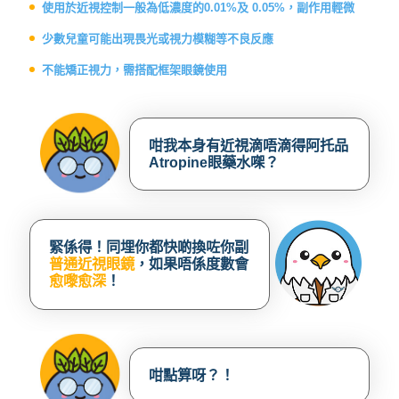
使用於近視控制一般為低濃度的0.01%及 0.05%，副作用輕微
少數兒童可能出現畏光或視力模糊等不良反應
不能矯正視力，需搭配框架眼鏡使用
咁我本身有近視滴唔滴得阿托品
Atropine眼藥水㗎？
緊係得！同埋你都快啲換咗你副
普通近視眼鏡
，如果唔係度數會
愈嚟愈深
！
咁點算呀？！