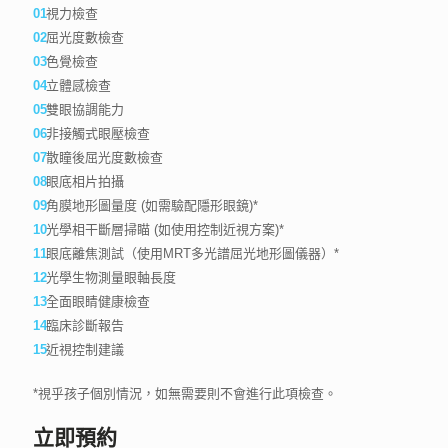
視力檢查
屈光度數檢查
色覺檢查
立體感檢查
雙眼協調能力
非接觸式眼壓檢查
散瞳後屈光度數檢查
眼底相片拍攝
角膜地形圖量度 (如需驗配隱形眼鏡)*
光學相干斷層掃瞄 (如使用控制近視方案)*
眼底離焦測試（使用MRT多光譜屈光地形圖儀器）*
光學生物測量眼軸長度
全面眼睛健康檢查
臨床診斷報告
近視控制建議
*視乎孩子個別情況，如無需要則不會進行此項檢查。
立即預約