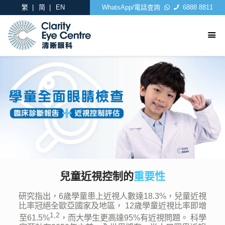
繁
简
EN
WhatsApp/電話查詢
6888 8811
兒童近視控制的
重要性
研究指出，6歲學童患上近視人數達18.3%，兒童近視
比率冠絕全歐亞國家及地區，
12歲學童近視比率即增
1,2
至61.5%
，而大學生更高達95%有近視問題。
科學