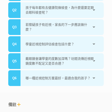
孩子每年都有去健康院做檢查，為什麼還要定期
去眼科檢查呢？
健康院視力檢查屬「篩檢性質」，可以知道孩子的視力狀況
若懷疑孩子有近視，家長的下一步應該做什
合格與否。若等到健康院通知視力異常，大多已錯失預防治
麼？
療的黃金時機。近幾年小朋友多了接觸電子產品，一旦有了
近視而沒有得到確實的治療及控制，增加的幅度將會是快速
不要太緊張，家長可以先帶孩子到眼科做詳細的檢查。我們
又超乎預期的。
學童近視控制評估檢查包括什麼？
兒童近視的成因是由於眼球過長，光線聚集在視網膜前面，
提供一系列詳細眼睛檢查，最後由醫生判斷並提供適合的治
導致看遠的東西模糊，眼球生長速度受到遺傳、用眼習慣、
療方式及相關的預防控制建議。
日間户外活動時間所影響。 六至十四歲是小朋友近視加深的
視力檢查・屈光度數・色覺檢查・立體感檢查・雙眼協調能
戴眼鏡會讓學童的度數加深嗎？坊間流傳近視眼
高峰期，現今教育方式的改變，小朋友免不了要接觸電子產
力・非接觸式眼壓檢查・散瞳後屈光度數檢查・眼底相片拍
鏡度數不配足又是否合適？
品用作課堂的學習工具。過長的使用時間會更容易使近視加
攝・角膜地形圖量度 (如需驗配隱形眼鏡)・光學相干斷層掃
深。 所以家長應盡早為小朋友進行兒童近視方案，可大大減
瞄 (如使用控制近視方案)・MRT多光譜屈光地形圖量度・光
低小朋友患上眼疾的機會。
首先，我們要明白近視的成因主要是由於眼球變長。 一般單
學生物測量眼軸長度・全面眼睛健康檢查・臨床診斷報告及
哪一種近視控制方案最好，最適合我的孩子？
焦眼鏡的設計，是讓中間影像可以聚焦在視網膜的黃斑點
近視控制建議
上。這樣雖然能夠矯正中心視力，但周邊影像卻會落在視網
膜後方。周邊的視網膜為了獲取清晰的成像，就會不停往後
現時社會普遍使用4種方案控制近視，包括阿托品眼藥水、
生長，導致眼軸增長，亦即是所謂的近視加深。
角膜矯形術 (OK鏡)、近視控制鏡片及近視控制隱形眼鏡。
但近年亦有研究顯示，低強度紅光治療對近視防控成效顯
備註
著。各個方案各有優點，由於阿托品眼藥水及低強度紅光治
療控制近視的原理與另外3種不同，因此可配合其他方案使