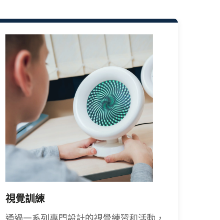
手
手術
視。
置來
減少
先天
視覺訓練
移除
通過一系列專門設計的視覺練習和活動，