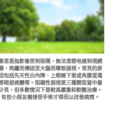
意思是指影像受到阻隔，無法清楚地達到視網
膜，再繼而傳送至大腦而導致弱視。常見的原
因包括先天性白內障、上眼瞼下垂或角膜混濁
等眼部病變等。阻礙性弱視是三種類型當中最
少見，但多數情況下是較爲嚴重和較難治療。
有些小朋友需接受手術才得而以改善病情。