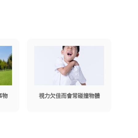
事物
視力欠佳而會常碰撞物體