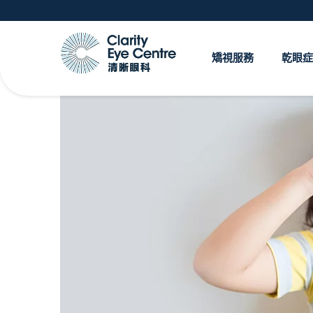
矯視服務
乾眼症