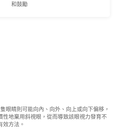
和鼓勵
另一隻眼睛則可能向內、向外、向上或向下偏移，
慣性地棄用斜視眼，從而導致該眼視力發育不
有效方法。