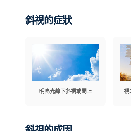
斜視的症狀
明亮光線下斜視或閉上
視
斜視的成因