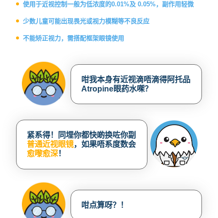
使用于近视控制一般为低浓度的0.01%及 0.05%，副作用轻微
少数儿童可能出现畏光或视力模糊等不良反应
不能矫正视力，需搭配框架眼镜使用
咁我本身有近视滴唔滴得阿托品
Atropine眼药水㗎？
紧系得！同埋你都快啲换咗你副
普通近视眼镜
，如果唔系度数会
愈嚟愈深
！
咁点算呀？！