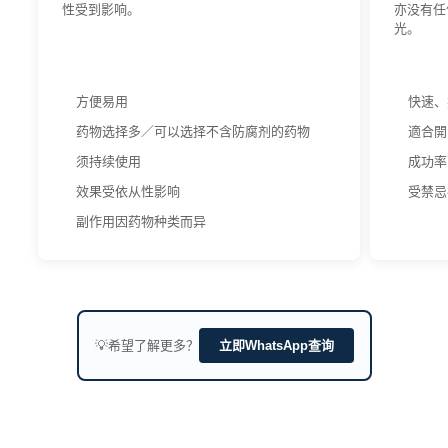
性受到影响。
亦没有任
光。
方便易用
快速、
药物选择多／可以选择不含防腐剂的药物
適合開
须持续使用
成功率
效果受依从性影响
受禁忌
副作用因药物种类而异
💡希望了解更多？
立即WhatsApp查询