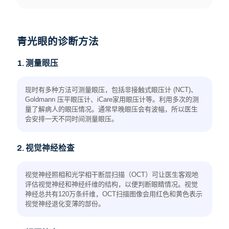
偏头痛
青光眼的诊断方法
1. 测量眼压
低血压
现时有多种方法可测量眼压，包括非接触式眼压计 (NCT)、
Goldmann 压平眼压计、iCare家用眼压计等。利用多次的测
量了解病人的眼压情况。通常早晚眼压会有波幅，所以医生
会安排一天不同时间测量眼压。
长期使用类固醇药物
2. 视觉神经检查
视觉神经照相和光学相干断层扫描（OCT）可让医生客观地
评估视觉神经和神经纤维的结构，以便判断眼睛情况。视觉
神经总共有120万条纤维，OCT扫描图像会用红色和黄色表示
视觉神经退化变薄的部份。
眼睛创伤