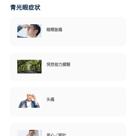
青光眼症状
眼睛胀痛
突然视力模糊
头痛
恶心／呕吐