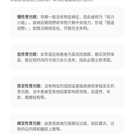
深度近视/远视
慢性青光眼：
早期一般没有明显病征，因此被称为「视力
小偷」。疾病后期视野收窄而只剩中央视力，形成「隧道
视野」。如情况继续恶化，可致完全失明。
高眼压
急性青光眼：
女性或远视患者为高风险族群，眼压突然增
高，能在短时间内令视力永久丧失，因此必需立即求医。
原发性青光眼：
没有明显的成因或基础疾病而单独发生的
青光眼，当中患者受其他因素影响而导致，如遗传、年
睡眠窒息症
龄、眼睛结构等。
继发性青光眼：
由其他疾病引致眼压过高，如虹膜炎、过
熟的白内障和糖尿上眼等。