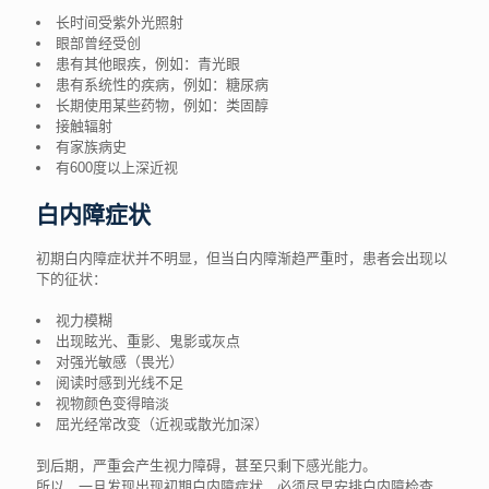
长时间受紫外光照射
眼部曾经受创
患有其他眼疾，例如：青光眼
患有系统性的疾病，例如：糖尿病
长期使用某些药物，例如：类固醇
接触辐射
有家族病史
有600度以上深近视
白内障症状
初期白内障症状并不明显，但当白内障渐趋严重时，患者会出现以
下的征状：
视力模糊
出现眩光、重影、鬼影或灰点
对强光敏感（畏光）
阅读时感到光线不足
视物颜色变得暗淡
屈光经常改变（近视或散光加深）
到后期，严重会产生视力障碍，甚至只剩下感光能力。
所以，一旦发现出现初期白内障症状，必须尽早安排白内障检查，