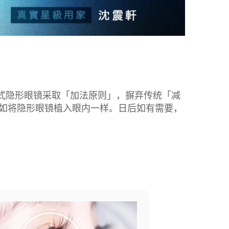
 ICL植入式隐形眼镜采取「加法原则」，摒弃传统「减
尤如将隐形眼镜植入眼内一样。日后如有需要，