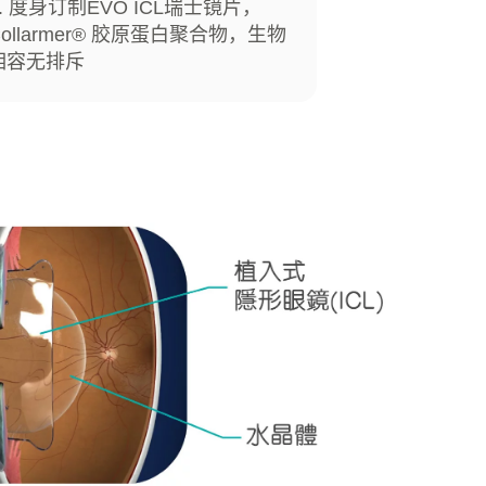
6. 度身订制EVO ICL瑞士镜片，
Collarmer® 胶原蛋白聚合物，生物
相容无排斥