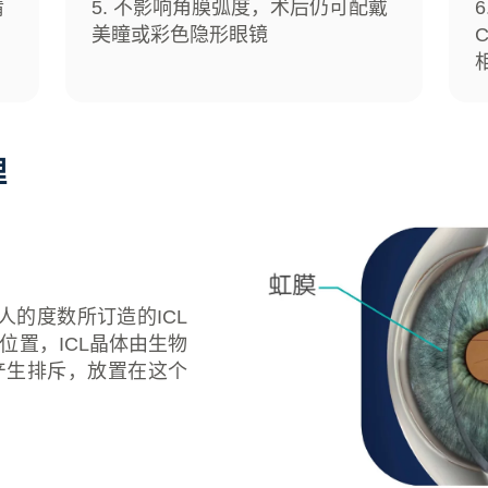
睛
5. 不影响角膜弧度，术后仍可配戴
美瞳或彩色隐形眼镜
理
人的度数所订造的ICL
置，ICL晶体由生物
体产生排斥，放置在这个
。