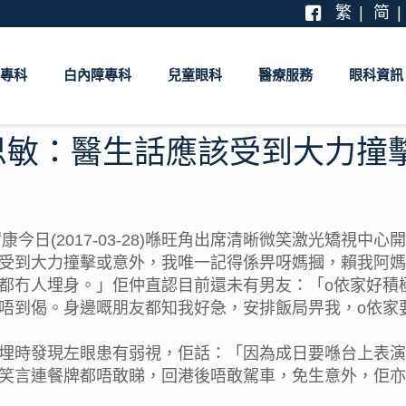
繁
简
專科
白內障專科
兒童眼科
醫療服務
眼科資訊
思敏：醫生話應該受到大力撞
康今日(2017-03-28)喺旺角出席清晰微笑激光矯視中心開
到大力撞擊或意外，我唯一記得係畀呀媽摑，賴我阿媽。」J
冇人埋身。」佢仲直認目前還未有男友：「o依家好積極出
唔到偈。身邊嘅朋友都知我好急，安排飯局畀我，o依家
埋時發現左眼患有弱視，佢話：「因為成日要喺台上表演
笑言連餐牌都唔敢睇，回港後唔敢駕車，免生意外，佢亦