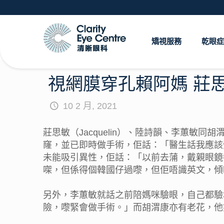
矯視服務
乾眼症
視網膜穿孔賴阿媽 莊
10 2 月, 2021
莊思敏（Jacquelin）、陸詩韻、李蕙敏同胡渭
窿，並已即時做手術，佢話：「醫生話我應該受
未能吸引異性，佢話：「以前去蒲，戴親眼鏡都
㗎，但係得個韓國仔過嚟，但佢唔識英文，傾
另外，李蕙敏就話之前陪媽咪驗眼，自己都驗
險，嚟緊會做手術。」而胡渭康亦有老花，他