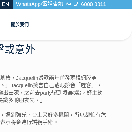
EN
WhatsApp/電話查詢
6888 8811
關於我們
擊或意外
幕禮，Jacquelin透露兩年前發現視網膜穿
acquelin笑言自己戴眼鏡會「趕客」，
去㗎，之前去party留到凌晨3點，好主動
要識多啲朋友先。」
，遇到強光，台上又好多機關，所以都怕有危
表示將會進行矯視手術。