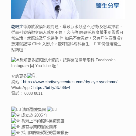
乾眼症
係源於淚膜出現問題，導致淚水分泌不足或/及容易揮發，
從而引發病徵令病人感到不適。😣 💡如果眼乾程度嚴重到影響日
常生活，就應該及早求醫喇 🩺 如果不幸患病，又有咩注意事項❓
想知就記得 Click 入影片，聽吓眼科專科醫生 – 👨🏻‍⚕️何俊浩醫生
點講啦！
想知更多護眼影片資訊，記得緊貼清晰眼科 Facebook、
Instagram 同 YouTube 啦！
查詢更多
：
網站：
https://www.clarityeyecentres.com/dry-eye-syndrome/
WhatsApp：
https://bit.ly/3Ut88v4
電話： 6888 8811
清晰醫療集團
成立於 2005 年
香港上市的眼科醫療集團
擁有專業的醫療團隊
採用國際級認證的醫療儀器