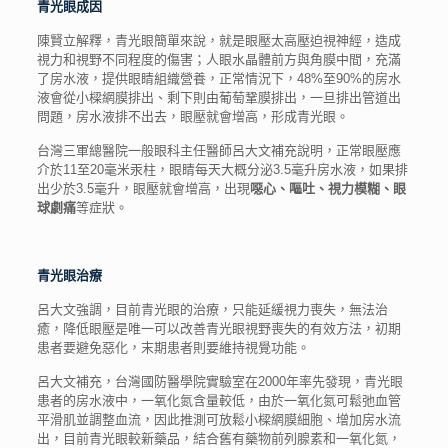
青光眼成因
陳賢立解釋，青光眼簡單來說，就是眼壓太高壓迫視神經，造成
視力和視野不同程度的傷害；人眼水晶體前方與角膜中間，充滿
了房水液，提供眼睛組織營養，正常情況下，48%至90%的房水
液會從小樑網膜排出、剩下則由葡萄鞏膜排出，一旦排出管道出
問題，房水液排不出去，眼壓就會增高，形成青光眼。
台灣三軍總醫院一般眼科主任醫師呂大文補充說明，正常眼壓應
介於11至20毫米汞柱，眼睛每天大概分泌3.5毫升房水液，如果排
出少於3.5毫升，眼壓就會增高，出現
噁心、嘔吐、視力模糊、眼
球劇痛
等症狀。
青光眼治療
呂大文強調，目前青光眼的治療，只能延緩視力喪失，無法治
癒，降低眼壓是唯一可以改善青光眼視野喪失的有效方法，初期
患者要避免惡化，末期患者則要維持視覺功能。
呂大文補充，台灣國防醫學院實驗室在2000年率先發現，青光眼
患者的房水液中，一氧化氮含量較低，由於一氧化氮可鬆弛血管
平滑肌並調整血流，因此推測可放鬆小樑網膜細胞、增加房水流
出，目前青光眼較新藥品，結合舊有藥物前列腺素和一氧化氮，