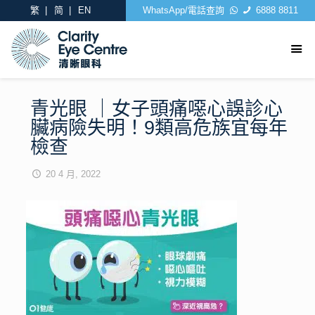
繁
简
EN
WhatsApp/電話查詢
6888 8811
青光眼 ｜女子頭痛噁心誤診心
臟病險失明！9類高危族宜每年
檢查
20 4 月, 2022