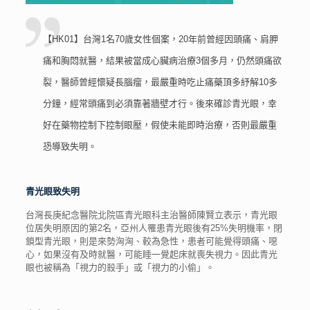
【HK01】台灣1名70歲女性個案，20年前曾經因頭痛、肩胛
痛和胸悶就醫，結果被當成心臟病治療3個多月，仍然頭痛欲
裂，醫師曾經懷疑長腦瘤，最嚴重時吃止痛藥頂多紓解10多
分鐘，經常頭痛到必須靠著牆壁才行。後來確診青光眼，幸
好在藥物控制下控制眼壓，假使未能即時治療，否則最嚴重
恐導致失明。
青光眼致失明
台灣長庚紀念醫院北院區青光眼科主治醫師陳賢立表示，青光眼
位居失明原因的第2名，亞州人罹患青光眼後有25%失明機率，閉
鎖型青光眼，則是來勢洶洶、較為急性，患者可能覺得頭痛、噁
心，如果沒有及時就醫，可能睡一覺起床就喪失視力。因此青光
眼也被稱為「視力的殺手」或「視力的小偷」。