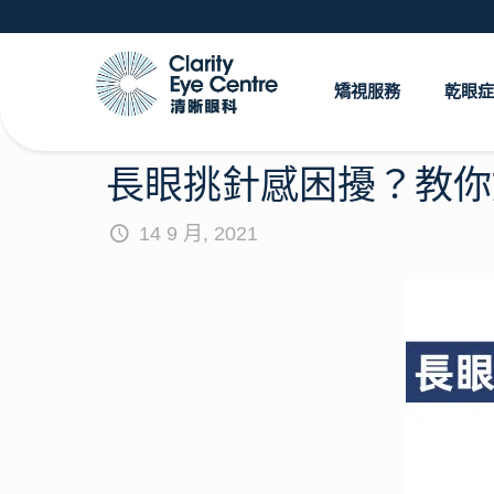
矯視服務
乾眼症
長眼挑針感困擾？教你
14 9 月, 2021