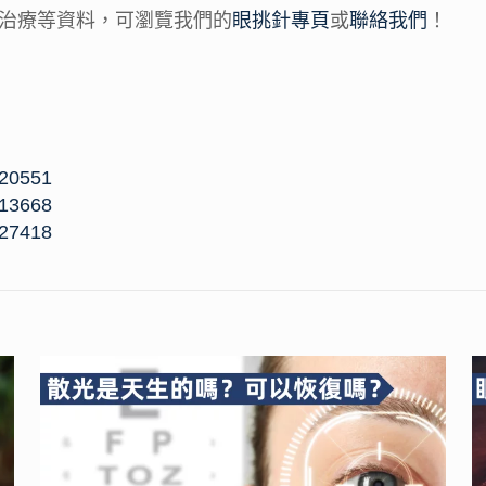
治療等資料，可瀏覽我們的
眼挑針專頁
或
聯絡我們
！
220551
313668
327418