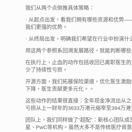
我们从两个点倒推具体策略：
· 从起点出发，看我们拥有哪些资源和优势
我们更强的优势。
· 从终局出发，明确我们希望在行业中扮演
用这两个参照系回溯发展路径，就能判断哪些
在执行上，止血的动作包括收回已离职医生的
少了持续性亏损。
开源方面，我们拓展保险渠道，优化医生激励机
下降，医生贡献更多元化。。
这些动作的结果很直接：全年现金净流出从之前两个
亏损从上一财年的3633万港元缩窄至394万
团队上，我们同样做了“超配”：新核心团队
星、PwC等机构。虽然大多不是传统医疗背