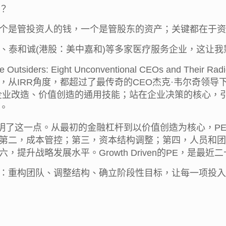
？
个是管投资人的钱，一个是管股东的资产；关键都在于资
亚、泰和诚(港股：美中嘉和)等多家医疗服务企业，这让
rs: Eight Unconventional CEOs and Their Radical
从IRR角度，都超过了最传奇的CEO杰克·韦尔奇领导下
业改造、价值创造的通用技能；站在企业决策的核心，引进
。
，也证明了这一点。从最初的金融杠杆到以价值创造为核心，
第二，成本管控；第三，资本结构调整；第四，人员和团
提升战略发展水平。Growth Driven的PE，是最
：重构团队、调整结构、确立阶段性目标，让每一项投入