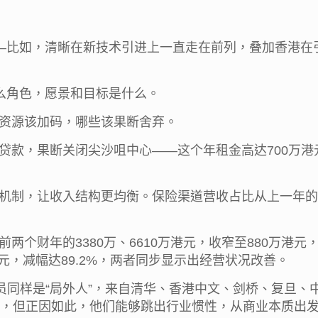
——比如，清晰在新技术引进上一直走在前列，叠加香港
什么角色，愿景和目标是什么。
资源该加码，哪些该果断舍弃。
贷款，果断关闭尖沙咀中心——这个年租金高达700万
制，让收入结构更均衡。保险渠道营收占比从上一年的0.
财年的3380万、6610万港元，收窄至880万港元，减幅
港元，减幅达89.2%，两者同步显示出经营状况改善。
成员同样是“局外人”，来自清华、香港中文、剑桥、复旦
景，但正因如此，他们能够跳出行业惯性，从商业本质出