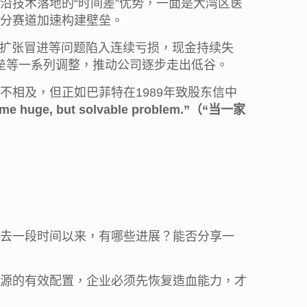
沿技术落地的“时间差”优势，一面是大湾区医
分赛道加速构建壁垒。
生、扩张冒进等问题陷入连续亏损，现金持续失
壁垒等一系列调整，推动公司逐步走出低谷。
不相及，但正如巴菲特在1989年致股东信中
me huge, but solvable problem.”
（“当一家
去一段时间以来，有哪些进展？能否分享一
源的有效配置，企业必须先恢复造血能力，才