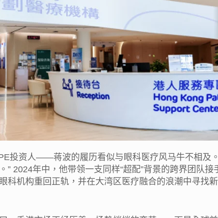
、PE投资人——蒋波的履历看似与眼科医疗风马牛不相及
 2024年中，他带领一支同样“超配”背景的跨界团队接手
眼科机构重回正轨，并在大湾区医疗融合的浪潮中寻找新