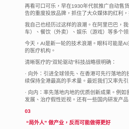
再看可口可乐，早在1930年代就推广自动售
告的重度投放品牌，抓住了大众媒体的红利，
我自己也经历过这样的浪潮。在阿里巴巴，我
车）、餐饮（外卖）、娱乐（游戏）等多个领
今天，AI是新一轮的技术浪潮。眼科可能是A
的医疗机构。
清晰医疗的“双轮驱动”科技战略很明确：
· 向外：引进全球领先、在香港可先行落地
续保持全港最高的手术量。最近我们又率先引入
· 向内：率先落地内地的优质创新成果。例如
发展、治疗假性近视。还有一些国内研发产品
03
“
局外人
”
做产业，反而可能做得更好