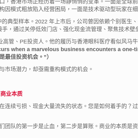
口，香港市场正经历着一场静悄悄的变革。一面是全球前
构因模式粗放陷入经营困局，一面是技术驱动型玩家在细
革中的典型样本。2022 年上市后，公司曾因依赖个别医
团队接手，通过关停低效门店、强化现金流管理、聚焦技术
业高管、PE投资人。他的履历与香港眼科医疗看似风马牛
curs when a marvelous business encounters a one-ti
是最佳投资机会。”）
与市场潜力，却亟需重构模式的机会。
归商业本质
在连续亏损、现金大量流失的状态。您是如何着手的？过
们团队的第一步是止血，第二步是算账。商业的本质是资