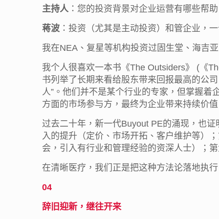
主持人
：您的投资背景对企业运营有哪些帮助
蒋波
：投资（尤其是主动投资）和管企业，一
我在NEA、复星等机构投资过固生堂、海吉
我个人很喜欢一本书《The Outsiders》 (《The Outside
书列举了长期来看给股东带来回报最高的公司，
人”。他们并不是某个行业的专家，但掌握着企
方面的市场参与方，最终为企业带来持续价值
过去二十年，新一代Buyout PE的涌现
入的提升（定价、市场开拓、客户维护等）；
会，引入有行业和管理经验的资深人士）；第六，
在清晰医疗，我们正是把这种方法论落地执行
04
辞旧迎新，继往开来