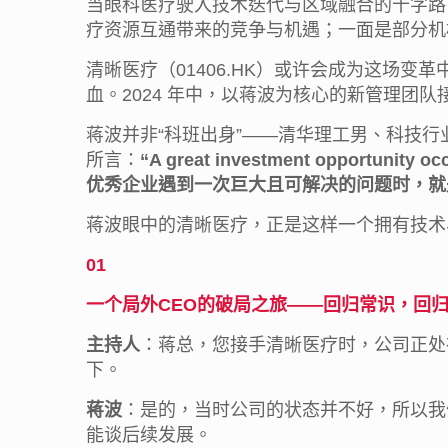
当眼科医疗驶入技术迭代与区域融合的十字路
疗资源互通带来的竞争与机遇；一面是部分机
清晰医疗（01406.HK）或许会成为这场变
血。2024 年中，以蒋波为核心的新管理
蒋波并非“科班出身”——清华理工男、科技行
所言：
“A great investment opportunity oc
优秀企业遇到一次巨大且可解决的问题时，就
蒋波眼中的清晰医疗，正是这样一个拥有技术
01
一个局外CEO的破局之旅
——
回归常识，回
主持人
：蒋总，您接手清晰医疗时，公司正处
下。
蒋波
：是的，当时公司的状态并不好，所以我
能谈后续发展。