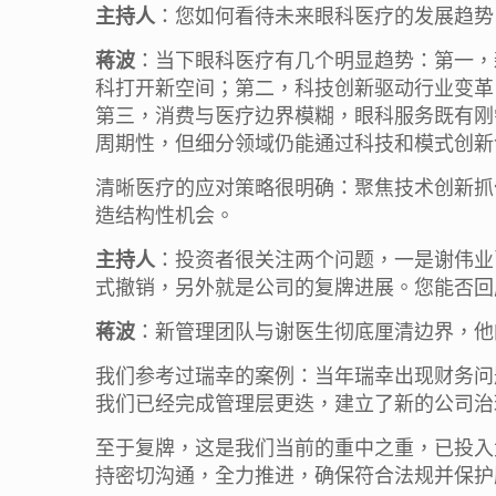
主持人
：您如何看待未来眼科医疗的发展趋势
蒋波
：当下眼科医疗有几个明显趋势：第一，
科打开新空间；第二，科技创新驱动行业变革
第三，消费与医疗边界模糊，眼科服务既有刚
周期性，但细分领域仍能通过科技和模式创新
清晰医疗的应对策略很明确：聚焦技术创新抓
造结构性机会。
主持人
：投资者很关注两个问题，一是谢伟业
式撤销，另外就是公司的复牌进展。您能否回
蒋波
：新管理团队与谢医生彻底厘清边界，他
我们参考过瑞幸的案例：当年瑞幸出现财务问
我们已经完成管理层更迭，建立了新的公司治
至于复牌，这是我们当前的重中之重，已投入
持密切沟通，全力推进，确保符合法规并保护