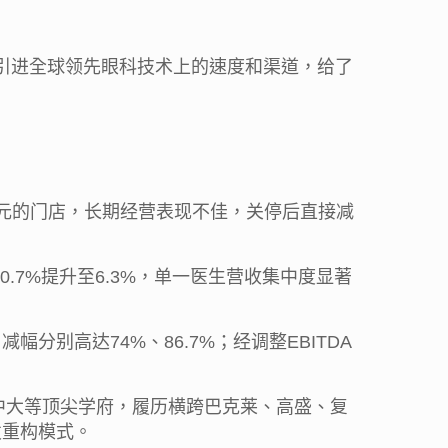
在引进全球领先眼科技术上的速度和渠道，给了
港元的门店，长期经营表现不佳，关停后直接减
7%提升至6.3%，单一医生营收集中度显著
分别高达74%、86.7%；经调整EBITDA
、中大等顶尖学府，履历横跨巴克莱、高盛、复
发重构模式。