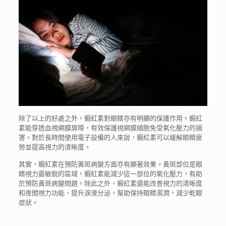
除了以上的好處之外，
蝦紅素
對
眼睛
亦有明顯的保護作用。蝦紅
素能穿透血視網膜屏障，有效保護視網膜細胞免受氧化壓力的損
害。對於長時間使用電子設備的人來說，
蝦紅素
可以緩解
眼睛
疲
勞並提高視力的清晰度。
其實，蝦紅素在預防黃斑病變方面亦有顯著效果。黃斑部位是眼
睛視力最敏銳的區域，蝦紅素能減少這一部位的氧化壓力，有助
於預防黃斑病變問題。除此之外，蝦紅素還能改善視力的清晰度
和夜間視力功能，提升淚液分泌，幫助保持眼睛濕潤，減少乾眼
症狀。