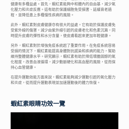
健康有多種益處。首先，
蝦紅素
能夠中和體內的自由基，減少氧
化壓力和炎症反應。這有助於保護細胞免受損害、延緩衰老過
程，並降低患上多種慢性疾病的風險。
此外，蝦紅素對皮膚健康亦有很大的益處。它有助於保護皮膚免
受紫外線的傷害，減少由紫外線引起的皮膚老化和色素沉澱，同
時提升皮膚的彈性和水分含量，使皮膚看起來更加年輕健康。
另外，蝦紅素對於增強免疫系統起了重要作用。在免疫系統容易
受損的情況下，蝦紅素能提高身體對抗感染和疾病的能力，幫助
維持整體健康水平。研究顯示，蝦紅素有助於降低壞膽固醇的氧
化程度，改善血液循環，減少動脈硬化和高血壓的風險，從而保
持心血管健康。
在提升運動效能方面來說，蝦紅素能夠減少運動引起的氧化壓力
和炎症，從而提升運動表現並加速運動後的體力恢復。
蝦紅素眼睛功效
一覽