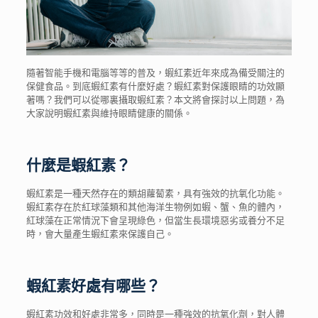
隨著智能手機和電腦等等的普及，蝦紅素近年來成為備受關注的
保健食品。到底
蝦紅素
有什麼
好處
？
蝦紅素
對保護
眼睛
的
功效
顯
著嗎？我們可以從哪裏攝取蝦紅素？本文將會探討以上問題，為
大家說明
蝦紅素
與維持
眼睛
健康的關係。
什麼是蝦紅素？
蝦紅素是一種天然存在的類胡蘿蔔素，具有強效的抗氧化功能。
蝦紅素存在於紅球藻類和其他海洋生物例如蝦、蟹、魚的體內，
紅球藻在正常情況下會呈現綠色，但當生長環境惡劣或養分不足
時，會大量產生蝦紅素來保護自己。
蝦紅素好處
有哪些？
蝦紅素功效
和
好處
非常多，同時是一種強效的抗氧化劑，對人體