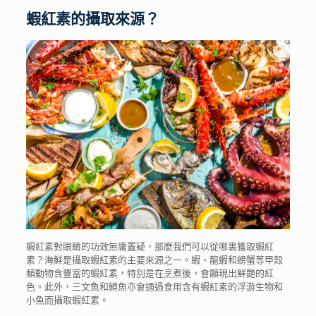
蝦紅素的攝取來源？
蝦紅素
對
眼睛
的
功效
無庸置疑，那麼我們可以從哪裏獲取蝦紅
素？海鮮是攝取蝦紅素的主要來源之一。蝦、龍蝦和螃蟹等甲殼
類動物含豐富的蝦紅素，特別是在烹煮後，會顯現出鮮艷的紅
色。此外，三文魚和鱒魚亦會通過食用含有蝦紅素的浮游生物和
小魚而攝取蝦紅素。