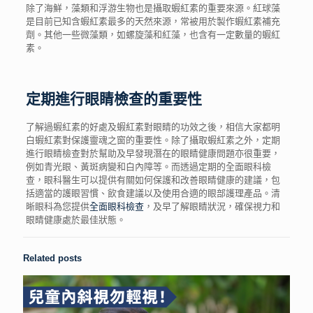
除了海鮮，藻類和浮游生物也是攝取蝦紅素的重要來源。紅球藻
是目前已知含蝦紅素最多的天然來源，常被用於製作蝦紅素補充
劑。其他一些微藻類，如螺旋藻和紅藻，也含有一定數量的蝦紅
素。
定期進行眼睛檢查的重要性
了解過
蝦紅素
的
好處
及
蝦紅素
對
眼睛
的
功效
之後，相信大家都明
白蝦紅素對保護靈魂之窗的重要性。除了攝取蝦紅素之外，定期
進行眼睛檢查對於幫助及早發現潛在的眼睛健康問題亦很重要，
例如青光眼、黃斑病變和白內障等。而透過定期的全面眼科檢
查，眼科醫生可以提供有關如何保護和改善眼睛健康的建議，包
括適當的護眼習慣、飲食建議以及使用合適的眼部護理產品。清
晰眼科為您提供
全面眼科檢查
，及早了解眼睛狀況，確保視力和
眼睛健康處於最佳狀態。
Related posts