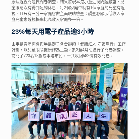
康及近視問題做問卷調查，結果發現本港小童近視問題嚴重，兒
童眼睛沒有得到足夠休息，每2個家庭中就有1個家庭的兒童有近
視，且只有三分一家庭會做全面眼睛檢查；調查亦顯示低收入家
庭兒童患近視概率比高收入家庭多一倍。
23%每天用電子產品逾3小時
由半島青年商會與半島獅子會合辦的「健康紅人 守護瞳行」工作
計劃，以兒童眼睛健康作為主題，於3至4月間進行了問卷調查，
訪問了723名18歲或本港市民，一共收回582份有效問卷。