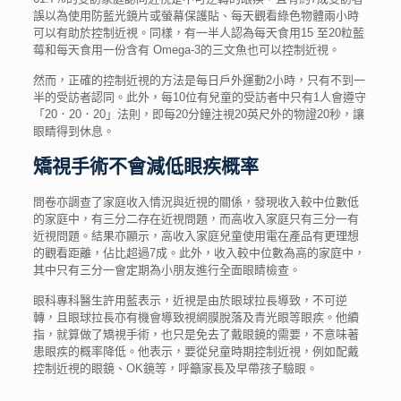
誤以為使用防藍光鏡片或螢幕保護貼、每天觀看綠色物體兩小時
可以有助於控制近視。同樣，有一半人認為每天食用15 至20粒藍
莓和每天食用一份含有 Omega-3的三文魚也可以控制近視。
然而，正確的控制近視的方法是每日戶外運動2小時，只有不到一
半的受訪者認同。此外，每10位有兒童的受訪者中只有1人會遵守
「20．20．20」法則，即每20分鐘注視20英尺外的物證20秒，讓
眼睛得到休息。
矯視手術不會減低眼疾概率
問卷亦調查了家庭收入情況與近視的關係，發現收入較中位數低
的家庭中，有三分二存在近視問題，而高收入家庭只有三分一有
近視問題。結果亦顯示，高收入家庭兒童使用電在產品有更理想
的觀看距離，佔比超過7成。此外，收入較中位數為高的家庭中，
其中只有三分一會定期為小朋友進行全面眼睛檢查。
眼科專科醫生許用藍表示，近視是由於眼球拉長導致，不可逆
轉，且眼球拉長亦有機會導致視網膜脫落及青光眼等眼疾。他續
指，就算做了矯視手術，也只是免去了戴眼鏡的需要，不意味著
患眼疾的概率降低。他表示，要從兒童時期控制近視，例如配戴
控制近視的眼鏡、OK鏡等，呼籲家長及早帶孩子驗眼。