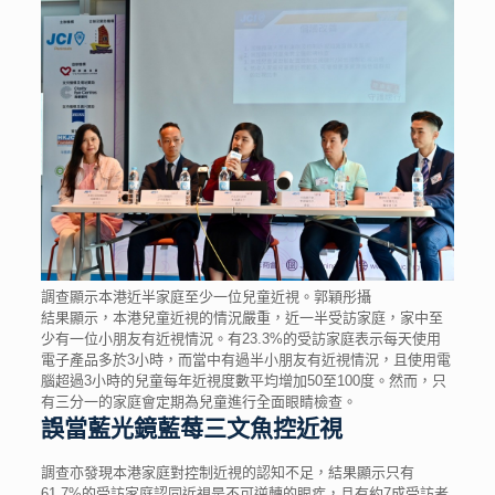
調查顯示本港近半家庭至少一位兒童近視。郭穎彤攝
結果顯示，本港兒童近視的情況嚴重，近一半受訪家庭，家中至
少有一位小朋友有近視情況。有23.3%的受訪家庭表示每天使用
電子產品多於3小時，而當中有過半小朋友有近視情況，且使用電
腦超過3小時的兒童每年近視度數平均增加50至100度。然而，只
有三分一的家庭會定期為兒童進行全面眼睛檢查。
誤當藍光鏡藍莓三文魚控近視
調查亦發現本港家庭對控制近視的認知不足，結果顯示只有
61.7%的受訪家庭認同近視是不可逆轉的眼疾，且有約7成受訪者