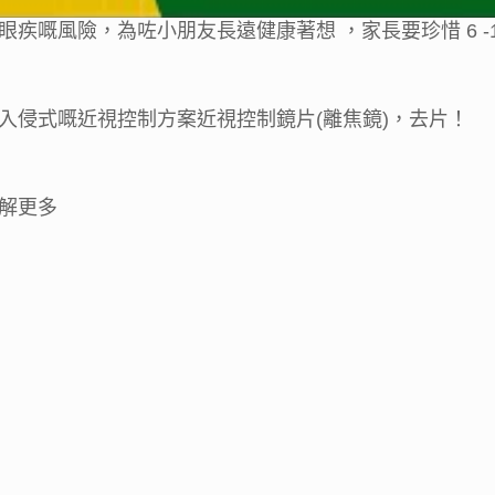
疾嘅風險，為咗小朋友長遠健康著想 ，家長要珍惜 6 -
入侵式嘅近視控制方案近視控制鏡片(離焦鏡)，去片！
解更多