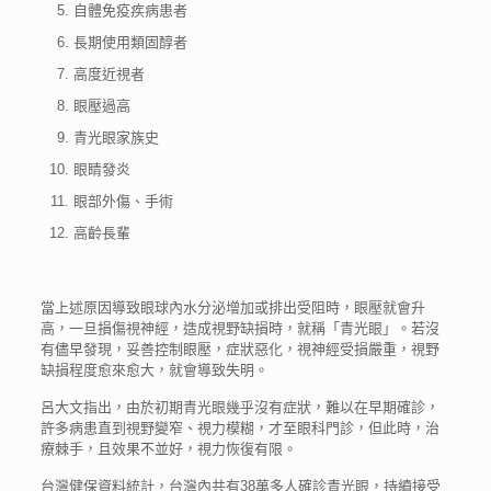
自體免疫疾病患者
長期使用類固醇者
高度近視者
眼壓過高
青光眼家族史
眼睛發炎
眼部外傷、手術
高齡長輩
當上述原因導致眼球內水分泌增加或排出受阻時，眼壓就會升
高，一旦損傷視神經，造成視野缺損時，就稱「青光眼」。若沒
有儘早發現，妥善控制眼壓，症狀惡化，視神經受損嚴重，視野
缺損程度愈來愈大，就會導致失明。
呂大文指出，由於初期青光眼幾乎沒有症狀，難以在早期確診，
許多病患直到視野變窄、視力模糊，才至眼科門診，但此時，治
療棘手，且效果不並好，視力恢復有限。
台灣健保資料統計，台灣內共有38萬多人確診青光眼，持續接受