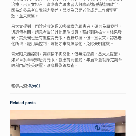
治療，呂大文坦言，實際青光眼患者人數應該遠超過這個數字，
因為許多患者自覺視力變差，誤以為只是老化或是工作疲勞所
致，並未就醫。
呂大文提到，門診曾收治過30多歲青光眼患者，確診為原發型，
與遺傳有關，請患者告知其他家族成員，務必到院檢查。結果發
現，其父親也患有嚴重青光眼，視野缺損，但一直以來，認為老
化所致，經用藥控制，病情才未持續惡化，免除失明危機。
青光眼只能控制，讓病情不再惡化，但無法痊癒，呂大文提醒，
如果直系血親罹患青光眼，就應提高警覺，年滿18歲就應定期至
眼科門診接受眼壓、眼底攝影等檢查。
報導來源:
香港01
Related posts