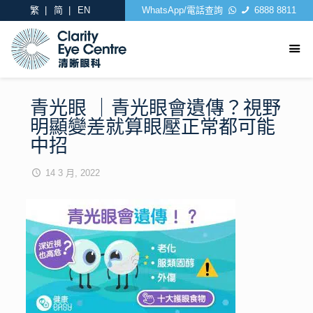
繁
简
EN
WhatsApp/電話查詢
6888 8811
青光眼 ｜青光眼會遺傳？視野
明顯變差就算眼壓正常都可能
中招
14 3 月, 2022