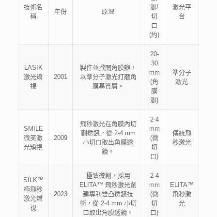
技術名
瓣/
激光平
年份
原理
稱
切
台
口
(約)
20-
30
LASIK
製作並掀開角膜瓣，
mm
準分子
激光矯
2001
以準分子激光打磨角
(角
激光
視
膜基質層。
膜
瓣)
2-4
飛秒激光在角膜內切
SMILE
mm
割透鏡，從 2-4 mm
傳統飛
微笑激
2009
(微
小切口取出角膜透
秒激光
光矯視
切
鏡。
口)
極致微創，採用
2-4
SILK™
ELITA™ 飛秒激光創
mm
ELITA™
極飛秒
2023
建專利雙凸透鏡技
(微
飛秒激
激光矯
術，從 2-4 mm 小切
切
光
視
口取出角膜透鏡。
口)