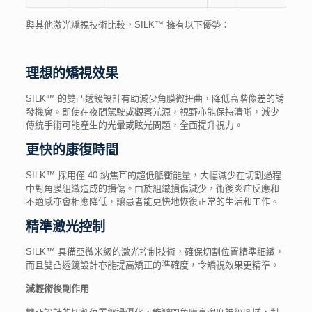
與其他
激光矯視
技術
比較
，SILK™ 擁有以下優勢：
理想的矯視效果
SILK™ 的雙凸透鏡設計有助減少角膜微扭曲，降低高階像差的誘
發機會。即使在夜間駕駛或觀察光源，視野亦能保持清晰，減少
傳統手術可能產生的光暈或眩光問題，全面提升視力。
更快的康復時間
SILK™ 採用僅 40 納焦耳的超低脈衝能量，大幅減少在切割過程
中對角膜組織造成的損傷。由於組織損傷減少，術後炎症反應和
不適感亦會相應降低，讓患者能更快地恢復正常的生活和工作。
精準激光控制
SILK™ 具備亞微米級的激光控制技術，確保切割位置精準細緻，
而且雙凸透鏡設計亦能提高矯正的準確度，令矯視效果更精準。
減輕術後副作用