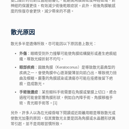
雙凸設計的切割位置經過優化，能避開角膜高密度神經區域，對
神經的保護更佳，有效減少術後乾眼症狀。此外，術後角膜敏感
度的恢復亦會更快，減少帶來的不適。
散光原因
散光多半是遺傳所致，亦可能因以下
原因
患上
散光
：
外傷
：眼睛受到外力撞擊可能使角膜結構變形或產生疤痕組
織，導致光線折射不均勻。
眼部疾病
：圓錐角膜（Keratoconus）是導致散光最典型的
疾病之一，會使角膜中心逐漸變薄並向前凸出，導致視力扭
曲及模糊。嚴重的角膜感染或潰瘍亦可能在痊癒後留下疤
痕，造成散光。
手術後遺症
：某些眼科手術需要在角膜或鞏膜上切口，癒合
過程可能會影響角膜形狀，例如白內障手術、角膜移植手
術、青光眼手術等。[1]
另外，許多人以為在光線昏暗下閱讀或近距離用眼是導致散光或
使
散光
加重的
原因
，但其實散光主要是因為角膜或水晶體形狀異
常引起，並不是用眼習慣所致。