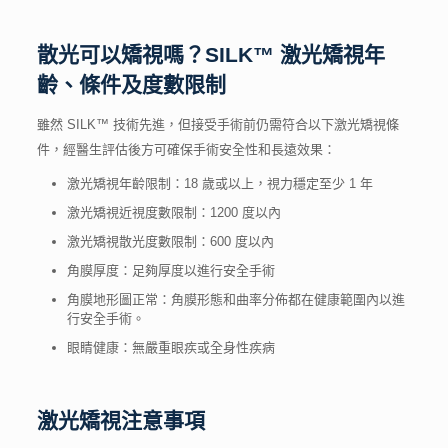
散光可以矯視嗎？
SILK™
激光矯視年
齡
、
條件
及
度數限制
雖然 SILK™ 技術先進，但接受手術前仍需符合以下
激光矯視條
件
，經醫生評估後方可確保手術安全性和長遠效果：
激光矯視年齡
限制：18 歲或以上，視力穩定至少 1 年
激光矯視
近視
度數限制
：1200 度以內
激光矯視
散光
度數限制
：600 度以內
角膜厚度：足夠厚度以進行安全手術
角膜地形圖正常：角膜形態和曲率分佈都在健康範圍內以進
行安全手術。
眼睛健康：無嚴重眼疾或全身性疾病
激光矯視注意事項