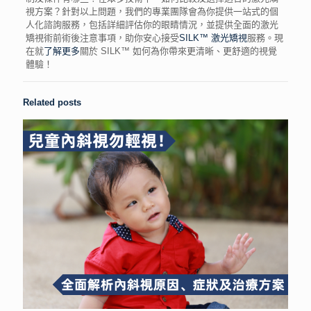
視
方案？針對以上問題，我們的專業團隊會為你提供一站式的個
人化諮詢服務，包括詳細評估你的眼睛情況，並提供全面的
激光
矯視
術前術後
注意事項
，助你安心接受
SILK™ 激光矯視
服務。現
在就
了解更多
關於 SILK™ 如何為你帶來更清晰、更舒適的視覺
體驗！
Related posts