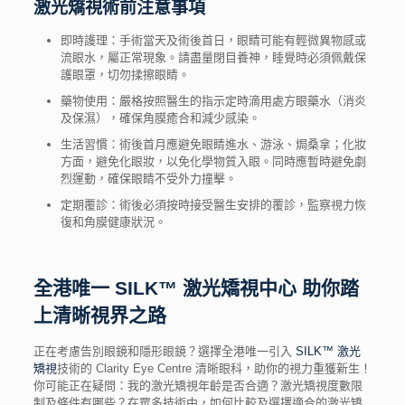
激光矯視
術前
注意事項
即時護理：手術當天及術後首日，眼睛可能有輕微異物感或
流眼水，屬正常現象。請盡量閉目養神，睡覺時必須佩戴保
護眼罩，切勿揉擦眼睛。
藥物使用：嚴格按照醫生的指示定時滴用處方眼藥水（消炎
及保濕），確保角膜癒合和減少感染。
生活習慣：術後首月應避免眼睛進水、游泳、焗桑拿；化妝
方面，避免化眼妝，以免化學物質入眼。同時應暫時避免劇
烈運動，確保眼睛不受外力撞擊。
定期覆診：術後必須按時接受醫生安排的覆診，監察視力恢
復和角膜健康狀況。
全港唯一 SILK™ 激光矯視中心 助你踏
上清晰視界之路
正在考慮告別眼鏡和隱形眼鏡？選擇全港唯一引入
SILK™ 激光
矯視
技術的 Clarity Eye Centre
清晰眼科，助你的視力重獲新生！
你可能正在疑問：我的
激光矯視年齡
是否合適？
激光矯視度數限
制
及
條件
有哪些？在眾多技術中，如何
比較
及選擇適合的
激光矯