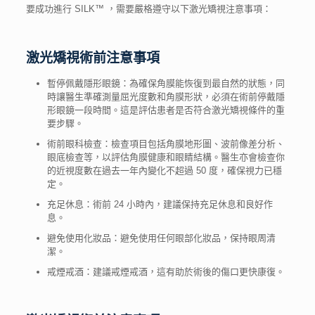
要成功進行 SILK™ ，需要嚴格遵守以下
激光矯視注意事項
：
激光矯視
術前
注意事項
暫停佩戴隱形眼鏡：為確保角膜能恢復到最自然的狀態，同
時讓醫生準確測量屈光度數和角膜形狀，必須在術前停戴隱
形眼鏡一段時間。這是評估患者是否符合
激光矯視條件
的重
要步驟。
術前眼科檢查：檢查項目包括角膜地形圖、波前像差分析、
眼底檢查等，以評估角膜健康和眼睛結構。醫生亦會檢查你
的近視度數在過去一年內變化不超過 50 度，確保視力已穩
定。
充足休息：術前 24 小時內，建議保持充足休息和良好作
息。
避免使用化妝品：避免使用任何眼部化妝品，保持眼周清
潔。
戒煙戒酒：建議戒煙戒酒，這有助於術後的傷口更快康復。