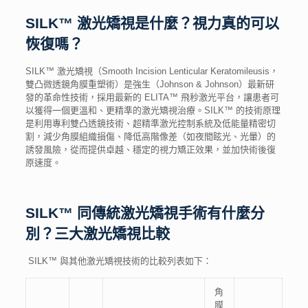
SILK™ 激光矯視是什麼？視力真的可以
恢復嗎？
SILK™ 激光矯視（Smooth Incision Lenticular Keratomileusis，
雙凸微透鏡角膜重塑術）是強生（Johnson & Johnson）最新研
發的革命性技術，採用最新的 ELITA™ 飛秒激光平台，讓患者可
以獲得一個更溫和、更精準的激光矯視治療。SILK™ 的技術原理
是利用專利雙凸透鏡技術、超精準激光控制系統及低能量精密切
割，減少角膜組織損傷、降低高階像差（如夜間眩光、光暈）的
誘發風險，從而提供卓越、穩定的視力矯正效果，並加快術後復
原速度。
SILK™ 同傳統激光矯視手術有什麼分
別？三大
激光矯視比較
SILK™ 與其他
激光矯視
技術的
比較
列表如下：
角
膜