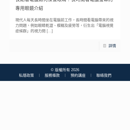
專用眼鏡介紹
現代人每天長時間坐在電腦前工作，長時間看電腦帶來的視
力問題，例如眼睛乾澀、模糊及疲勞等，衍生出「電腦視覺
症候群」的視力問
[…]
詳情
© 版權所有 2026
私隱政策
︱
服務條款
︱
預約講座
︱
聯絡我們