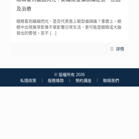
及治療
眼睛看到鋸齒閃光，是否代表患上眼型偏頭痛？事實上，眼
睛中出現異常影像不單影響日常生活，更可能是眼睛或大腦
發出的警號。若不
[…]
詳情
© 版權所有 2026
私隱政策
︱
服務條款
︱
預約講座
︱
聯絡我們