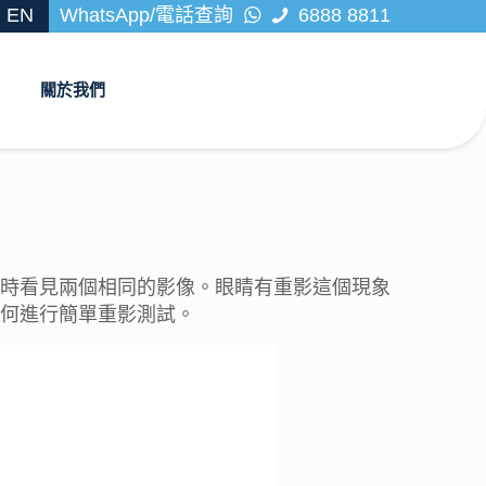
EN
WhatsApp/電話查詢
6888 8811
關於我們
時看見兩個相同的影像。
眼睛有重影
這個現象
何進行簡單
重影測試
。