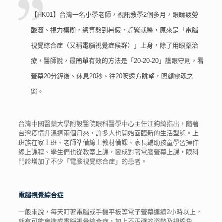
【HK01】台灣一名小學老師，視訊教學2個多月，眼睛疲勞
酸澀、視力模糊，總算熬到暑假，趕緊就醫，原來是「電腦
視覺綜合症（又稱電腦視覺症候群）」上身，除了用眼藥治
療，醫師說，最簡單有效的方法是「20-20-20」護眼守則，看
螢幕20分鐘後、休息20秒、往20呎遠方眺望，照顧靈魂之
窗。
台灣中國醫藥大學附設醫院眼科醫學中心主任江鈞綺指出，隨著
台灣疫情升溫這兩個月來，許多人也開始面臨新的生活型態。上
班族在家上班、老師準備線上教材備課、家長輔助孩童學習操作
線上課程、學生們也從教室上課，變成對著電腦螢幕上課，眼科
門診增加了不少「電腦視覺綜合症」的患者。
電腦視覺綜合症
一般來說，每天盯著電腦或手機平板等電子螢幕連續2小時以上，
就有可能會造成電腦視覺綜合症，加上不正確的姿勢及視線角