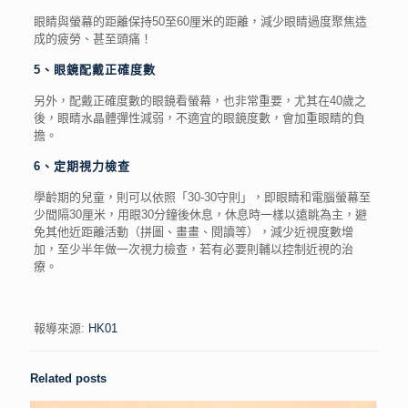
眼睛與螢幕的距離保持50至60厘米的距離，減少眼睛過度聚焦造
成的疲勞、甚至頭痛！
5、眼鏡配戴正確度數
另外，配戴正確度數的眼鏡看螢幕，也非常重要，尤其在40歲之
後，眼睛水晶體彈性減弱，不適宜的眼鏡度數，會加重眼睛的負
擔。
6、定期視力檢查
學齡期的兒童，則可以依照「30-30守則」，即眼睛和電腦螢幕至
少間隔30厘米，用眼30分鐘後休息，休息時一樣以遠眺為主，避
免其他近距離活動（拼圖、畫畫、閱讀等），減少近視度數增
加，至少半年做一次視力檢查，若有必要則輔以控制近視的治
療。
報導來源:
HK01
Related posts