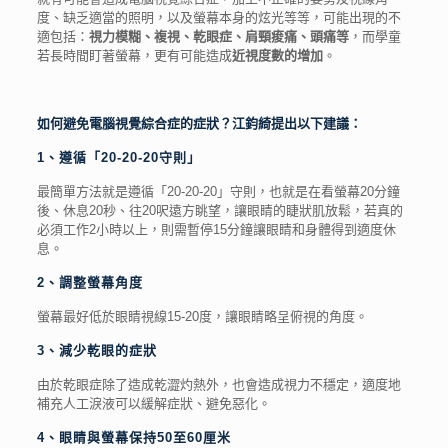
度、缺乏適當的照明，以及螢幕本身的炫光等等，可能出現的不
適包括：
視力模糊、複視、乾眼症、肩頸痠痛、頭痛等
，而學童
若長時間盯著螢幕，更有可能造成
近視度數的增加
。
如何避免電腦視覺綜合症的症狀？江鈞綺提出以下建議：
1、遵循「20-20-20守則」
最簡單方法就是遵循「20-20-20」守則，也就是在看螢幕20分鐘
後、休息20秒、往20呎遠方眺望，讓眼睛的睫狀肌放鬆，若真的
必須工作2小時以上，則需暫停15分鐘讓眼睛和身體得到適度休
息。
2、調整螢幕角度
螢幕最好低於眼睛視線15-20度，讓眼睛略呈俯視的角度。
3、減少乾眼的症狀
由於乾眼症除了造成乾澀灼熱外，也會造成視力不穩定，適度地
補充人工淚液可以緩解症狀、避免惡化。
4、眼睛與螢幕保持50至60厘米