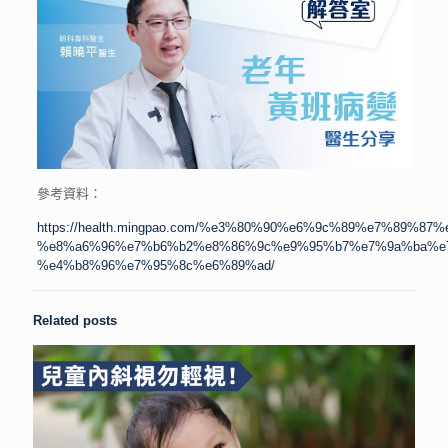
參考資料：
https://health.mingpao.com/%e3%80%90%e6%9c%89%e7%8
%e8%a6%96%e7%b6%b2%e8%86%9c%e9%95%b7%e7%9a%ba%e
%e4%b8%96%e7%95%8c%e6%89%ad/
Related posts