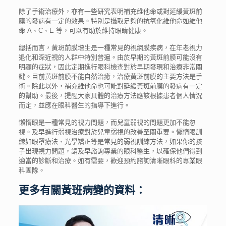
除了手術治療外，亦有一些研究表明補充維他命或對延緩黃斑前
膜的發病有一定的效果。特別是攝取足夠的抗氧化維他命如維他
命 A、C、E 等，可以有助於維持眼睛健康。
總括而言，黃斑前膜增生是一種常見的視網膜疾病，在年老視力
退化和深近視的人群中特別普遍。由於早期的黃斑前膜可能沒有
明顯的症狀，因此定期進行眼科檢查對於早期發現和治療非常關
鍵。目前黄斑前膜不能自然治癒，治療黃斑前膜的主要方法是手
術。除此以外，補充維他命也可能對延緩黃斑前膜的發病有一定
的幫助。最後，提醒大家具體的治療方法應該根據患者個人情況
而定，並應在眼科醫生的指導下進行。
懶惰眼
是一種常見的視力問題，而
兒童弱視
的問題更加不能忽
視。及早進行
弱視治療
對於
兒童弱視
的改善至關重要。
懶惰眼訓
練
如眼罩療法、光學矯正等是常見的弱視訓練方法，如果你的孩
子出現視力問題，請及早諮詢專業的眼科醫生，以確保他們得到
適當的診斷和治療。如有需要，歡迎預約諮詢清晰眼科的專業眼
科團隊。
更多有關黃班病變的資料：