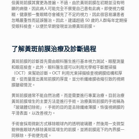
但黃斑前膜其實更為普遍。不過，由於黃斑前膜在初期並沒有明
顯的病徵，因此病人可能完全不察覺自己患有此病。即使視力模
糊，健康那一隻眼睛亦會補充了不足的視力，因此很容易讓患者
忽略嚴重性而延誤醫治。因此，建議超過
50
歲的人群每年定期接
受眼科檢查，以便於早期發現並治療黃斑前膜。
了解黃斑前膜治療及診斷過程
黃斑前膜的診斷首先需由眼科醫生進行基本視力測試、眼壓測量
和眼底檢查。此外，眼科醫生還可以利用光學相干斷層掃描
（OCT）來幫助診斷。OCT 利用光束掃描檢查視網膜結構和厚
度，從而量度出黃斑前膜的厚度，並分析纖維膜收縮引致的視網
膜皺褶情況。
黄斑前膜通常不能自然治癒，而是需要進行專業治療。目前治療
黃斑前膜增生的主要方法是進行手術。治療黃斑前膜的手術稱為
「玻璃體切除術」，手術的目的是去除纖維薄膜，恢復視網膜的
平滑表面，以改善視力。
手術會採用微創方式移除眼球內的透明玻璃體，然後用一支微型
鉗伸進眼球內移除黃斑區增生的前膜，並將前膜底下的內界膜一
同移除，手術便完成。