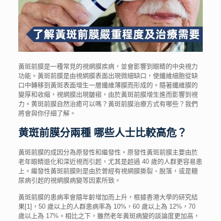
黃斑前膜
是一種常見的視網膜疾病，並會影響到眼睛的中央視力
功能。
黃斑前膜
是由視網膜表面出現微細缺口，使纖維細胞從缺
口中轉移到黃斑表面增生一層纖維薄膜而形成的。隨著纖維膜的
變厚和收縮，視網膜出現皺褶，由於
黃斑前膜增生
進而影響到視
力。
黄斑前膜自然治癒
可以嗎？
黃斑前膜治療
方式有哪些？我們
將會與你仔細了解。
黄斑前膜分兩種 哪些人士比較高危？
黃斑前膜的成因分為原發性和繼發性。原發性黃斑前膜主要由於
老年眼睛退化和深近視而引起，尤其是超過 40 歲的人群更容易患
上。繼發性黃斑前膜則是由於曾經有視網膜撕裂、脫落，或是糖
尿病引起的視網膜病變等因素所致。
黃斑前膜的患病率會隨年齡增加而上升，根據香港大學的研究結
果[
1
]，
50
歲以上的人群患病率為
10%
，
60
歲以上為
12%
，
70
歲以上為
17%
。相比之下，雖然老年黃斑病變的談論度更加高，