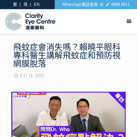
繁
简
EN
WhatsApp/電話查詢
6888 8811
飛蚊症會消失嗎？賴曉平眼科
專科醫生講解飛蚊症和預防視
網膜脫落
8 11 月, 2023