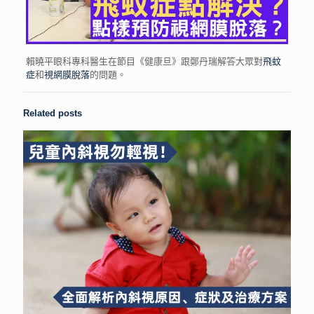
賴曉平眼科專科醫生在節目《健康旦》跟鄭丹瑞解答大眾對
飛蚊
症
和
視網膜脫落
的問題。
Related posts