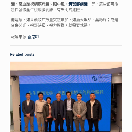
變、高血壓視網膜病變、眼中風、
黃斑部病變
…
等，這些都可能
急性發作產生視網膜剝離，有失明的危險。
他建議，如果飛蚊症數量突然增加，如滿天黑點、黑絲線；或是
合併閃光、視野缺損、視力模糊，就需要就醫。
報導來源:
香港01
Related posts