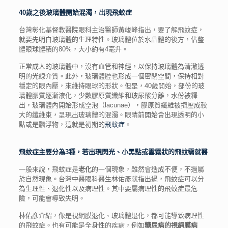
40歲之後玻璃體開始混濁，出現飛蚊症
台灣彰化基督教醫院眼科主治醫師黃峻峰指出，要了解飛蚊症，
就要先明白玻璃體的生理特性。玻璃體位於水晶體的後方，佔整
體眼球體積的80%，大小約有4毫升。
正常成人的玻璃體中，沒有血管和神經，以保持玻璃體為清澈透
明的光線介質。此外，玻璃體腔也形成一個密閉空間，保持相對
穩定的眼內壓，來維持眼球的形狀。但是，40歲開始，部份的玻
璃體膠質逐漸液化，少數膠原質纖維和玻尿酸分離，水份被釋
出，玻璃體內開始形成空泡（lacunae），膠原質纖維被擠壓成較
大的纖維束，呈現出玻璃體的混濁。眼睛前開始會出現透明的小
點或是飄浮物，這就是初期的
飛蚊症
。
飛蚊症主要分為3種，若出現閃光、小黑點或雲霧狀的飛蚊需就醫
一般來說，飛蚊症是
老化
的一個現象，雖然會造成不便，不過屬
於自然現象。台灣中醫眼科醫生林佑彥就指出過，飛蚊症可以分
為生理性、退化性以及病理性。其中要屬病理性的飛蚊症最危
險，可能會導致失明。
林佑彥介紹，像是視網膜退化、玻璃體退化，都可能導致病理性
的飛蚊症。也有可能是全身性的疾病，例如
糖尿病的視網膜病