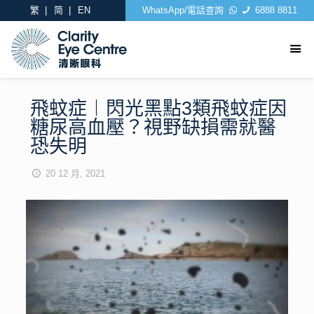
繁
简
EN
WhatsApp/電話查詢
6888 8811
飛蚊症︱閃光黑點3類飛蚊症因
糖尿高血壓？視野缺損需就醫
恐失明
20 12 月, 2021