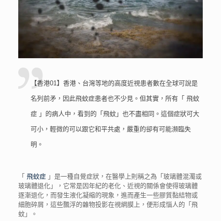
【香港01】香港、台灣等地的高度近視患者數在全球可說是
名列前矛，因此飛蚊症患者也不少見。但其實，所有「
飛蚊
症
」的病人中，看到的「飛蚊」也不盡相同。這個症狀可大
可小，輕微的可以跟它和平共處，嚴重的卻有可能瀕臨失
明。
「
飛蚊症
」是一種自覺症狀，在醫學上則稱之為「玻璃體混濁或
玻璃體退化」，它常是因年紀的老化、近視的關係會使得玻璃體
逐漸退化，而發生液化凝縮的現象，進而產生一些膠質黏結物或
細胞碎屑，這些飄浮的雜物投影在視網膜上，便形成惱人的「飛
蚊」。