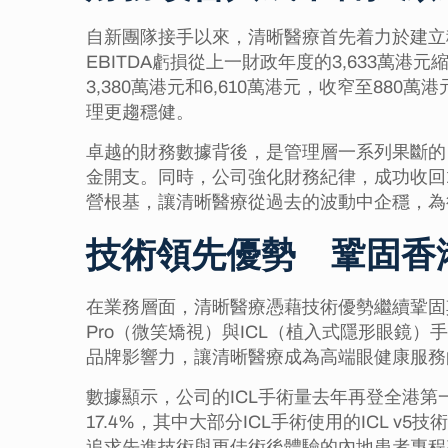
自新團隊接手以來，清晰醫療首先着力於建立穩
EBITDA虧損從上一財政年度的3,633萬
3,380萬港元和6,610萬港元，收窄至88
理更趨穩健。
卓越的財務數據背後，是管理層一系列果斷的
金開支。同時，公司強化財務紀律，成功收回
營根基，讓清晰醫療從過去的波動中企穩，為
技術領先優勢 鞏固香
在業務層面，清晰醫療憑藉技術優勢繼續鞏固其在香港
Pro（微笑矯視）與ICL（植入式隱形眼鏡
品牌影響力，讓清晰醫療成為高端眼健康服務
數據顯示，公司的ICL手術量去年再登全港第一，
17.4%，其中大部分ICL手術使用的ICL 
追求先進技術與更佳術後體驗的內地患者專程