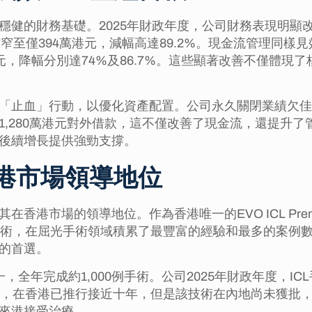
健的財務基礎。2025年財政年度，公司財務表現明顯改
港元縮窄至僅394萬港元，減幅高達89.2%。現金流管理
0萬港元，降幅分別達74%及86.7%。這些顯著改善不僅
「止血」行動，以優化資產配置。公司永久關閉業績欠佳
1,280萬港元對外借款，這不僅改善了現金流，還提升
後續增長提供強勁支撐。
港市場領導地位
市場的領導地位。作為香港唯一的EVO ICL Premium
）手術，在屈光手術領域積累了最豐富的經驗和最多的案
的首選。
全年完成約1,000例手術。公司2025年財政年度，ICL手
v5技術，在香港已推行接近十年，但是該技術在內地尚未獲批
來港接受治療。