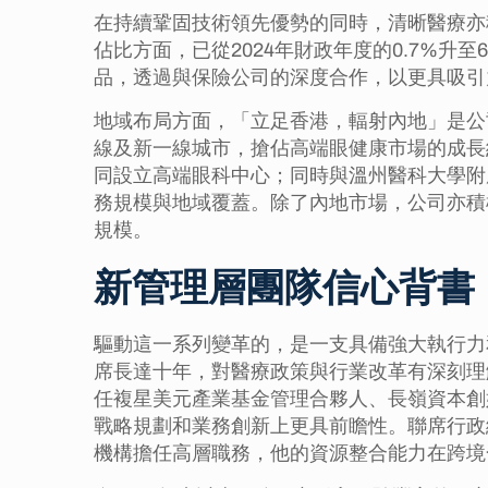
在持續鞏固技術領先優勢的同時，清晰醫療亦
佔比方面，已從2024年財政年度的0.7%
品，透過與保險公司的深度合作，以更具吸引
地域布局方面，「立足香港，輻射內地」是公
線及新一線城市，搶佔高端眼健康市場的成長
同設立高端眼科中心；同時與溫州醫科大學附
務規模與地域覆蓋。除了內地市場，公司亦積
規模。
新管理層團隊信心背書
驅動這一系列變革的，是一支具備強大執行力
席長達十年，對醫療政策與行業改革有深刻理
任複星美元產業基金管理合夥人、長嶺資本創
戰略規劃和業務創新上更具前瞻性。聯席行政
機構擔任高層職務，他的資源整合能力在跨境