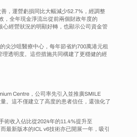
善，運營虧損同比大幅減少52.7%，經調整
同樣見效，全年現金淨流出從前兩個財政年度的
體現了核心經營狀況的明顯好轉，也顯示公司資金管
的尖沙咀醫療中心，每年節省約700萬港元租
了管理透明度。這些措施共同構建了更穩健的經
 Centre，公司率先引入並推廣SMILE
例數量。這不僅建立了高度的患者信任，還強化了
術收入佔比從2024年的11.4%提升至
，而最新版本的ICL v6技術亦已開展一年，吸引