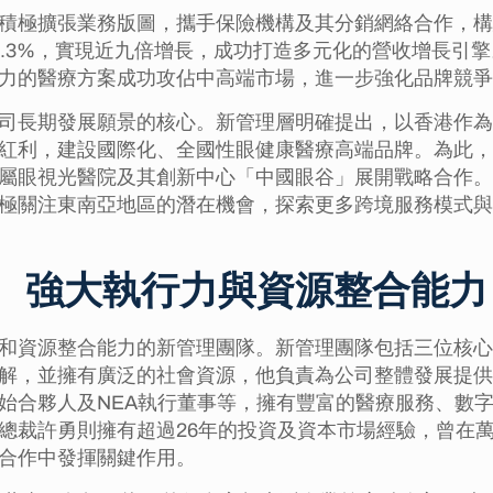
積極擴張業務版圖，攜手保險機構及其分銷網絡合作，構
升至6.3%，實現近九倍增長，成功打造多元化的營收增長
力的醫療方案成功攻佔中高端市場，進一步強化品牌競爭
司長期發展願景的核心。新管理層明確提出，以香港作為
紅利，建設國際化、全國性眼健康醫療高端品牌。為此，
屬眼視光醫院及其創新中心「中國眼谷」展開戰略合作。
極關注東南亞地區的潛在機會，探索更多跨境服務模式與
 強大執行力與資源整合能力
和資源整合能力的新管理團隊。新管理團隊包括三位核心
解，並擁有廣泛的社會資源，他負責為公司整體發展提供
始合夥人及NEA執行董事等，擁有豐富的醫療服務、數
總裁許勇則擁有超過26年的投資及資本市場經驗，曾在
合作中發揮關鍵作用。